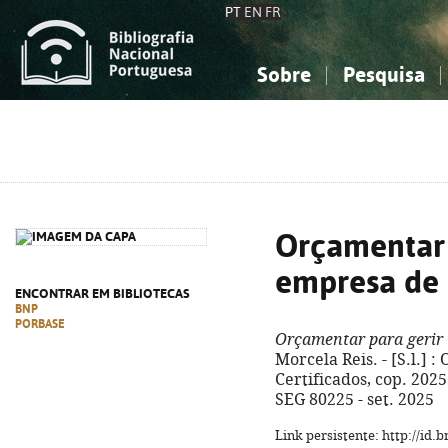
PT
EN
FR
Sobre
Pesquisa
Sobre a Bibliografia Nacional
Simples
Conhecimento, Informação...
Conhecimento, Informação...
Combinada
A
Ciências sociais...
Ciências sociais...
Arte, desporto...
Arte, desporto...
Orçamentar 
empresa de 
ENCONTRAR EM BIBLIOTECAS
BNP
PORBASE
Orçamentar para gerir
Morcela Reis. - [S.l.] 
Certificados, cop. 2025. 
SEG 80225 - set. 2025
Link persistente: http://id