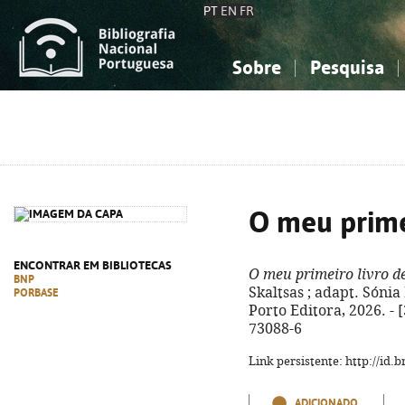
PT
EN
FR
Sobre
Pesquisa
Sobre a Bibliografia Nacional
Simples
Conhecimento, Informação...
Conhecimento, Informação...
Combinada
A
Ciências sociais...
Ciências sociais...
Arte, desporto...
Arte, desporto...
O meu prime
ENCONTRAR EM BIBLIOTECAS
O meu primeiro livro d
BNP
Skaltsas ; adapt. Sónia 
PORBASE
Porto Editora, 2026. - [
73088-6
Link persistente: http://id
ADICIONADO