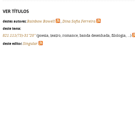
VER TÍTULOS
destes autores:
Rainbow Rowell
,
Dina Sofia Ferreira
deste tema:
821.111(73)-31"20"
(poesia, teatro, romance, banda desenhada, filologia, ...)
deste editor:
Singular