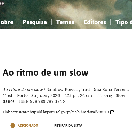
FR
Sobre
Pesquisa
Temas
Editores
Tipo 
obre a Bibliografia Nacional
imples
onhecimento, Informação...
onhecimento, Informação...
Combinada
A minha lista
Como utilizar
Filosofia, psicologia...
Filosofia, psicologia...
Perguntas frequente
iências sociais...
iências sociais...
Ciências exatas e naturais...
Ciências exatas e naturais...
rte, desporto...
rte, desporto...
Literatura, linguística...
Literatura, linguística...
Ao ritmo de um slow
Ao ritmo de um slow
/ Rainbow Rowell ; trad. Dina Sofia Ferreira. 
1ª ed. - Porto : Singular, 2026. - 423 p. ; 24 cm. - Tít. orig.: Slow
dance. - ISBN 978-989-789-374-2
Link persistente: http://id.bnportugal.gov.pt/bib/bibnacional/2282803
ADICIONADO
RETIRAR DA LISTA