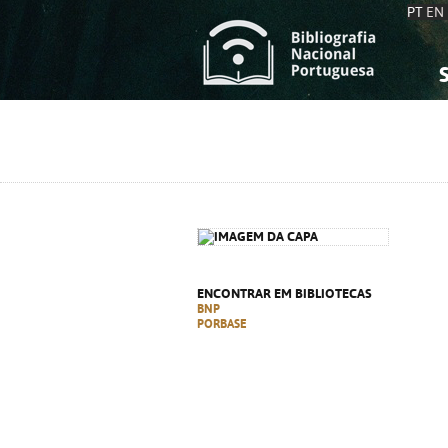
PT
EN
S
S
C
C
C
C
A
A
ENCONTRAR EM BIBLIOTECAS
BNP
PORBASE