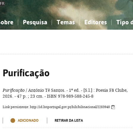
FR
Sobre
Pesquisa
Temas
Editores
Tipo 
obre a Bibliografia Nacional
imples
onhecimento, Informação...
onhecimento, Informação...
Combinada
A minha lista
Como utilizar
Filosofia, psicologia...
Filosofia, psicologia...
Perguntas frequente
iências sociais...
iências sociais...
Ciências exatas e naturais...
Ciências exatas e naturais...
rte, desporto...
rte, desporto...
Literatura, linguística...
Literatura, linguística...
Purificação
Purificação
/ António Tê Santos. - 1ª ed. - [S.l.] : Poesia Fã Clube,
2026. - 47 p. ; 23 cm. - ISBN 978-989-588-245-8
Link persistente: http://id.bnportugal.gov.pt/bib/bibnacional/2283940
ADICIONADO
RETIRAR DA LISTA