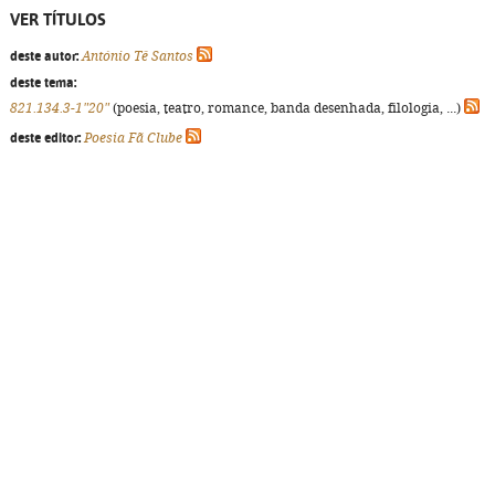
VER TÍTULOS
deste autor:
António Tê Santos
deste tema:
821.134.3-1"20"
(poesia, teatro, romance, banda desenhada, filologia, ...)
deste editor:
Poesia Fã Clube