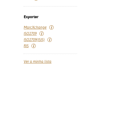
Exportar
MarcXchange
ISO2709
ISO2709(ISIS)
RIS
Ver a minha lista