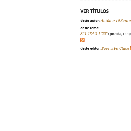
VER TÍTULOS
deste autor:
António Tê Santo
deste tema:
821.134.3-1"20"
(poesia, teat
deste editor:
Poesia Fã Clube