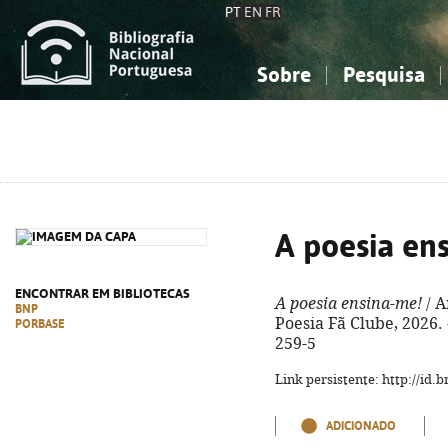
PT
EN
FR
Sobre
Pesquisa
Sobre a Bibliografia Nacional
Simples
Conhecimento, Informação...
Conhecimento, Informação...
Combinada
A
Ciências sociais...
Ciências sociais...
Arte, desporto...
Arte, desporto...
A poesia en
ENCONTRAR EM BIBLIOTECAS
A poesia ensina-me!
/ A
BNP
Poesia Fã Clube, 2026. 
PORBASE
259-5
Link persistente: http://id
ADICIONADO