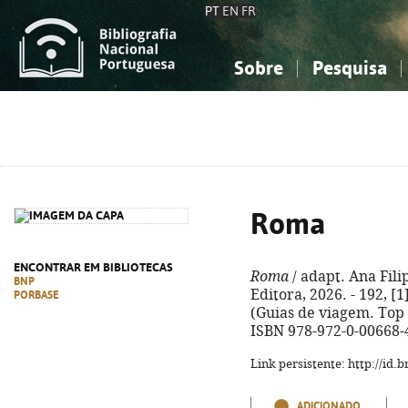
PT
EN
FR
Sobre
Pesquisa
Sobre a Bibliografia Nacional
Simples
Conhecimento, Informação...
Conhecimento, Informação...
Combinada
A
Ciências sociais...
Ciências sociais...
Arte, desporto...
Arte, desporto...
Roma
ENCONTRAR EM BIBLIOTECAS
Roma
/ adapt. Ana Filip
BNP
Editora, 2026. - 192, [1]
PORBASE
(Guias de viagem. Top 1
ISBN 978-972-0-00668-
Link persistente: http://id
ADICIONADO