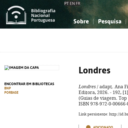
PT
EN
FR
Sobre
Pesquisa
Sobre a Bibliografia Nacional
Simples
Conhecimento, Informação...
Conhecimento, Informação...
Combinada
A
Ciências sociais...
Ciências sociais...
Arte, desporto...
Arte, desporto...
Londres
ENCONTRAR EM BIBLIOTECAS
Londres
/ adapt. Ana Fil
BNP
Editora, 2026. - 192, [1]
PORBASE
(Guias de viagem. Top 1
ISBN 978-972-0-00666-
Link persistente: http://id
ADICIONADO