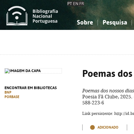
PT
EN
FR
Sobre
Pesquisa
Sobre a Bibliografia Nacional
Simples
Conhecimento, Informação...
Conhecimento, Informação...
Combinada
A
Ciências sociais...
Ciências sociais...
Arte, desporto...
Arte, desporto...
Poemas dos 
ENCONTRAR EM BIBLIOTECAS
Poemas dos nossos dias
BNP
Poesia Fã Clube, 2025. -
PORBASE
588-223-6
Link persistente: http://id
ADICIONADO