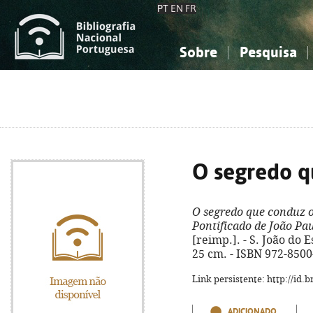
PT
EN
FR
Sobre
Pesquisa
Sobre a Bibliografia Nacional
Simples
Conhecimento, Informação...
Conhecimento, Informação...
Combinada
A
Ciências sociais...
Ciências sociais...
Arte, desporto...
Arte, desporto...
O segredo q
O segredo que conduz 
Pontificado de João Pau
[reimp.]. - S. João do Est
25 cm. - ISBN 972-8500
Link persistente: http://id
ADICIONADO