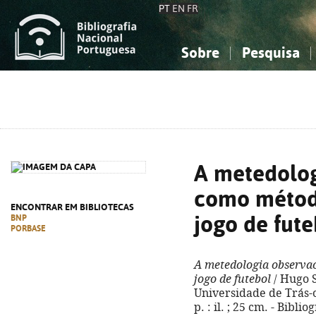
PT
EN
FR
Sobre
Pesquisa
Sobre a Bibliografia Nacional
Simples
Conhecimento, Informação...
Conhecimento, Informação...
Combinada
A
Ciências sociais...
Ciências sociais...
Arte, desporto...
Arte, desporto...
A metedolog
como método
ENCONTRAR EM BIBLIOTECAS
jogo de fute
BNP
PORBASE
A metedologia observa
jogo de futebol
/ Hugo Sa
Universidade de Trás-o
p. : il. ; 25 cm. - Bibli