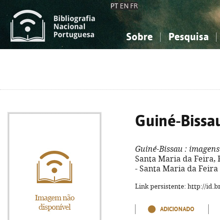
PT
EN
FR
Sobre
Pesquisa
Sobre a Bibliografia Nacional
Simples
Conhecimento, Informação...
Conhecimento, Informação...
Combinada
A
Ciências sociais...
Ciências sociais...
Arte, desporto...
Arte, desporto...
Guiné-Bissa
Guiné-Bissau
: imagens
Santa Maria da Feira,
- Santa Maria da Feira :
Link persistente: http://id
ADICIONADO