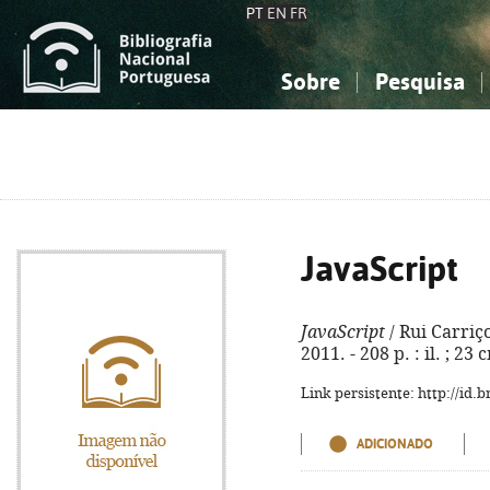
PT
EN
FR
Sobre
Pesquisa
Sobre a Bibliografia Nacional
Simples
Conhecimento, Informação...
Conhecimento, Informação...
Combinada
A
Ciências sociais...
Ciências sociais...
Arte, desporto...
Arte, desporto...
JavaScript
JavaScript
/ Rui Carriç
2011. - 208 p. : il. ; 2
Link persistente: http://id
ADICIONADO