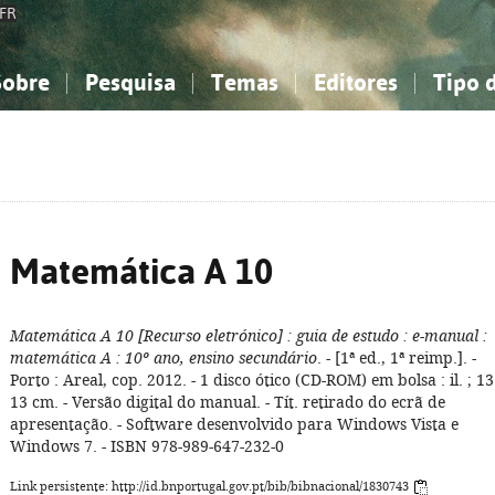
FR
Sobre
Pesquisa
Temas
Editores
Tipo 
obre a Bibliografia Nacional
imples
onhecimento, Informação...
onhecimento, Informação...
Combinada
A minha lista
Como utilizar
Filosofia, psicologia...
Filosofia, psicologia...
Perguntas frequente
iências sociais...
iências sociais...
Ciências exatas e naturais...
Ciências exatas e naturais...
rte, desporto...
rte, desporto...
Literatura, linguística...
Literatura, linguística...
Matemática A 10
Matemática A 10
[Recurso eletrónico]
: guia de estudo
: e-manual
:
matemática A
: 10º ano, ensino secundário
. - [1ª ed., 1ª reimp.]. -
Porto : Areal, cop. 2012. - 1 disco ótico (CD-ROM) em bolsa : il. ; 13
13 cm. - Versão digital do manual. - Tít. retirado do ecrã de
apresentação. - Software desenvolvido para Windows Vista e
Windows 7. - ISBN 978-989-647-232-0
Link persistente: http://id.bnportugal.gov.pt/bib/bibnacional/1830743