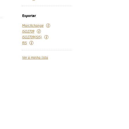
Exportar
MarcXchange
ISO2709
ISO2709(ISIS)
RIS
Ver a minha lista