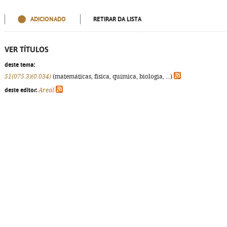
ADICIONADO
RETIRAR DA LISTA
VER TÍTULOS
deste tema:
51(075.3)(0.034)
(matemáticas, física, química, biologia, ...)
deste editor:
Areal