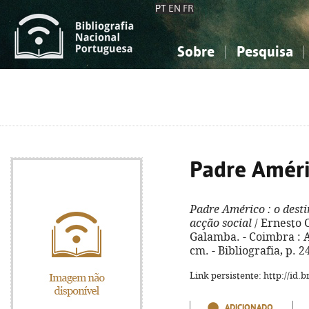
PT
EN
FR
Sobre
Pesquisa
Sobre a Bibliografia Nacional
Simples
Conhecimento, Informação...
Conhecimento, Informação...
Combinada
A
Ciências sociais...
Ciências sociais...
Arte, desporto...
Arte, desporto...
Padre Amér
Padre Américo
: o dest
acção social
/ Ernesto C
Galamba. - Coimbra : Alm
cm. - Bibliografia, p. 
Link persistente: http://id
ADICIONADO