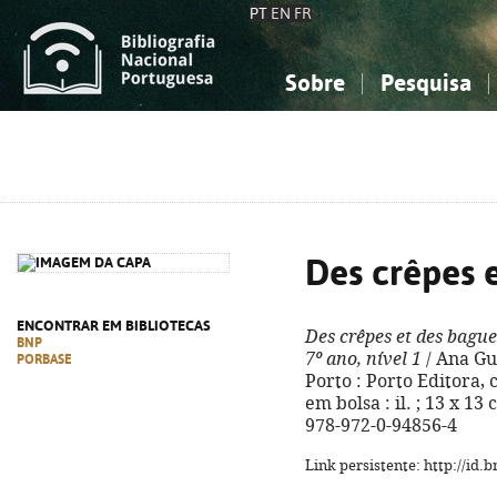
PT
EN
FR
Sobre
Pesquisa
Sobre a Bibliografia Nacional
Simples
Conhecimento, Informação...
Conhecimento, Informação...
Combinada
A
Ciências sociais...
Ciências sociais...
Arte, desporto...
Arte, desporto...
Des crêpes e
ENCONTRAR EM BIBLIOTECAS
Des crêpes et des bague
BNP
7º ano, nível 1
/ Ana Gue
PORBASE
Porto : Porto Editora, 
em bolsa : il. ; 13 x 13
978-972-0-94856-4
Link persistente: http://id