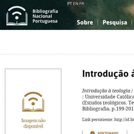
PT
EN
FR
Sobre
Pesquisa
Sobre a Bibliografia Nacional
Simples
Conhecimento, Informação...
Conhecimento, Informação...
Combinada
A
Ciências sociais...
Ciências sociais...
Arte, desporto...
Arte, desporto...
Introdução 
Introdução à teologia
/
: Universidade Católica,
(Estudos teológicos. Te
Bibliografia, p.199-201
Link persistente: http://id
ADICIONADO