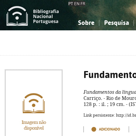
PT
EN
FR
Sobre
Pesquisa
Sobre a Bibliografia Nacional
Simples
Conhecimento, Informação...
Conhecimento, Informação...
Combinada
A
Ciências sociais...
Ciências sociais...
Arte, desporto...
Arte, desporto...
Fundamento
Fundamentos da lingu
Carriço. - Rio de Mouro
128 p. : il. ; 19 cm. - 
Link persistente: http://id
ADICIONADO