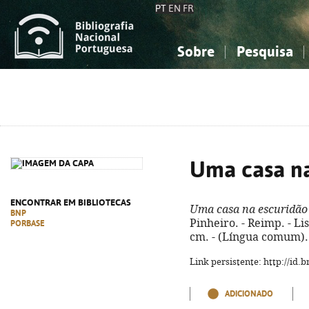
PT
EN
FR
Sobre
Pesquisa
Sobre a Bibliografia Nacional
Simples
Conhecimento, Informação...
Conhecimento, Informação...
Combinada
A
Ciências sociais...
Ciências sociais...
Arte, desporto...
Arte, desporto...
Uma casa na
ENCONTRAR EM BIBLIOTECAS
Uma casa na escuridão
BNP
Pinheiro. - Reimp. - Lis
PORBASE
cm. - (Língua comum).
Link persistente: http://id
ADICIONADO