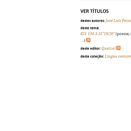
VER TÍTULOS
destes autores:
José Luís Peix
deste tema:
821.134.3-31"19/20"
(poesia, 
...)
deste editor:
Quetzal
desta coleção:
Língua comu