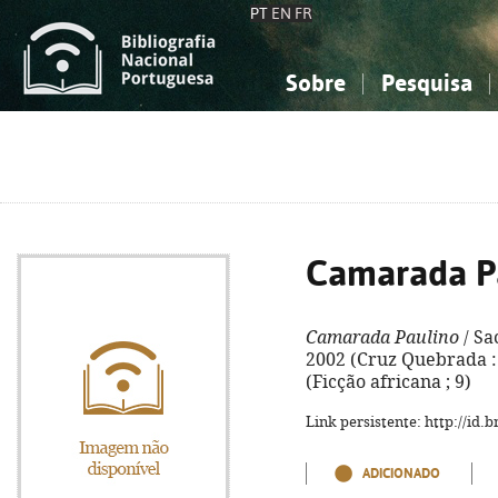
PT
EN
FR
Sobre
Pesquisa
Sobre a Bibliografia Nacional
Simples
Conhecimento, Informação...
Conhecimento, Informação...
Combinada
A
Ciências sociais...
Ciências sociais...
Arte, desporto...
Arte, desporto...
Camarada P
Camarada Paulino
/ Sac
2002 (Cruz Quebrada : G
(Ficção africana ; 9)
Link persistente: http://id
ADICIONADO