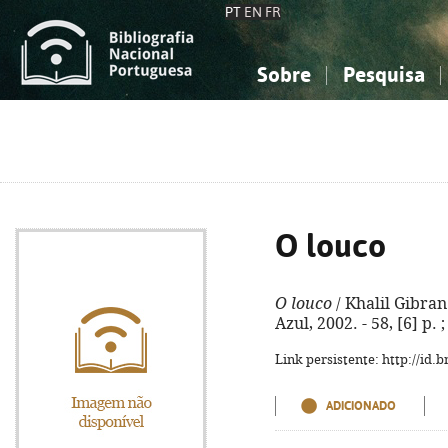
PT
EN
FR
Sobre
Pesquisa
Sobre a Bibliografia Nacional
Simples
Conhecimento, Informação...
Conhecimento, Informação...
Combinada
A
Ciências sociais...
Ciências sociais...
Arte, desporto...
Arte, desporto...
O louco
O louco
/ Khalil Gibran
Azul, 2002. - 58, [6] p.
Link persistente: http://id
ADICIONADO