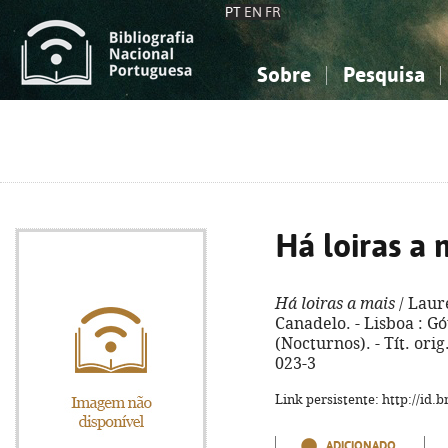
PT
EN
FR
Sobre
Pesquisa
Sobre a Bibliografia Nacional
Simples
Conhecimento, Informação...
Conhecimento, Informação...
Combinada
A
Ciências sociais...
Ciências sociais...
Arte, desporto...
Arte, desporto...
Há loiras a 
Há loiras a mais
/ Laur
Canadelo. - Lisboa : Gót
(Nocturnos). - Tít. ori
023-3
Link persistente: http://id
ADICIONADO