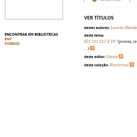
VER TÍTULOS
destes autores:
Lauren Hende
ENCONTRAR EM BIBLIOTECAS
deste tema:
BNP
821.111-312.4"19"
(poesia, t
PORBASE
...)
deste editor:
Gótica
desta coleção:
Nocturnos