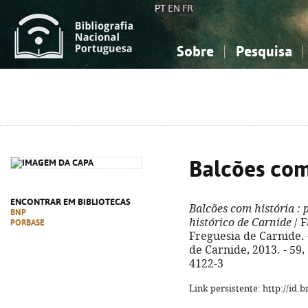
PT
EN
FR
Sobre
Pesquisa
Sobre a Bibliografia Nacional
Simples
Conhecimento, Informação...
Conhecimento, Informação...
Combinada
A
Ciências sociais...
Ciências sociais...
Arte, desporto...
Arte, desporto...
Balcões com
ENCONTRAR EM BIBLIOTECAS
Balcões com história
: 
BNP
histórico de Carnide
/ F
PORBASE
Freguesia de Carnide. -
de Carnide, 2013. - 59, 
4122-3
Link persistente: http://id