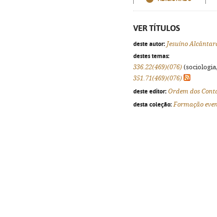
VER TÍTULOS
deste autor:
Jesuíno Alcântar
destes temas:
336.22(469)(076)
(sociologia,
351.71(469)(076)
deste editor:
Ordem dos Contab
desta coleção:
Formação even