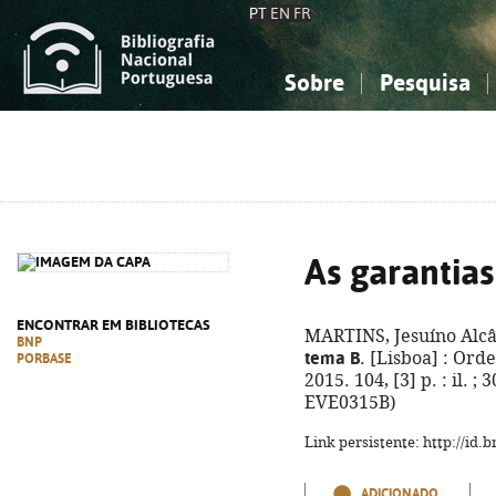
PT
EN
FR
Sobre
Pesquisa
Sobre a Bibliografia Nacional
Simples
Conhecimento, Informação...
Conhecimento, Informação...
Combinada
A
Ciências sociais...
Ciências sociais...
Arte, desporto...
Arte, desporto...
As garantias
ENCONTRAR EM BIBLIOTECAS
MARTINS, Jesuíno Alcâ
BNP
tema B
. [Lisboa] : Ord
PORBASE
2015. 104, [3] p. : il. 
EVE0315B)
Link persistente: http://id
ADICIONADO