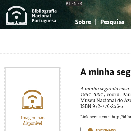
PT
EN
FR
Sobre
Pesquisa
Sobre a Bibliografia Nacional
Simples
Conhecimento, Informação...
Conhecimento, Informação...
Combinada
A
Ciências sociais...
Ciências sociais...
Arte, desporto...
Arte, desporto...
A minha seg
A minha segunda casa.
1954-2004
/ coord. Paul
Museu Nacional do Azulej
ISBN 972-776-256-5
Link persistente: http://id
ADICIONADO