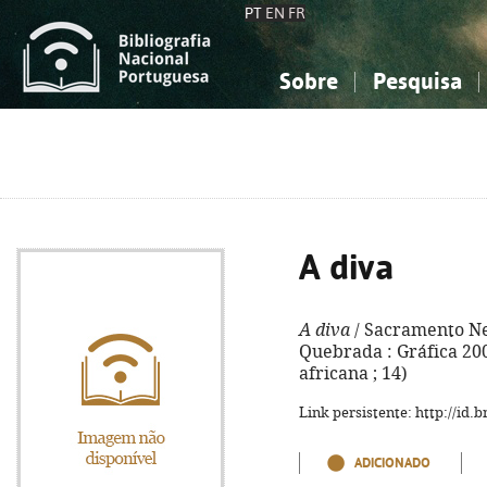
PT
EN
FR
Sobre
Pesquisa
Sobre a Bibliografia Nacional
Simples
Conhecimento, Informação...
Conhecimento, Informação...
Combinada
A
Ciências sociais...
Ciências sociais...
Arte, desporto...
Arte, desporto...
A diva
A diva
/ Sacramento Neto
Quebrada : Gráfica 2000)
africana ; 14)
Link persistente: http://id
ADICIONADO