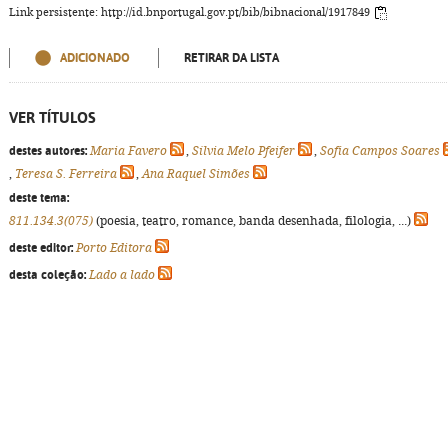
Link persistente: http://id.bnportugal.gov.pt/bib/bibnacional/1917849
ADICIONADO
RETIRAR DA LISTA
VER TÍTULOS
destes autores:
Maria Favero
,
Sílvia Melo Pfeifer
,
Sofia Campos Soares
,
Teresa S. Ferreira
,
Ana Raquel Simões
deste tema:
811.134.3(075)
(poesia, teatro, romance, banda desenhada, filologia, ...)
deste editor:
Porto Editora
desta coleção:
Lado a lado