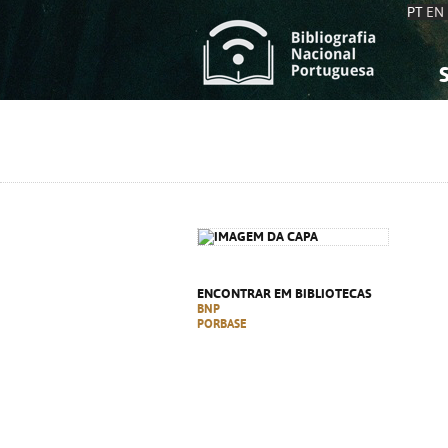
PT
EN
S
S
C
C
C
C
A
A
ENCONTRAR EM BIBLIOTECAS
BNP
PORBASE