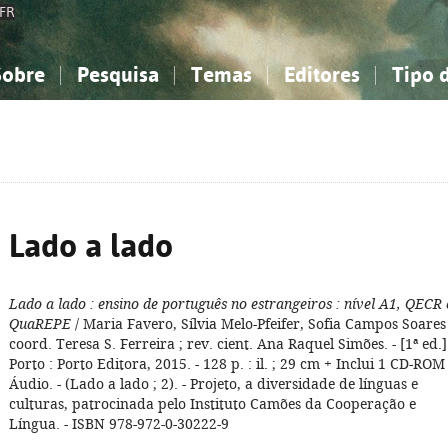
FR
Sobre
Pesquisa
Temas
Editores
Tipo 
obre a Bibliografia Nacional
imples
onhecimento, Informação...
onhecimento, Informação...
Combinada
A minha lista
Como utilizar
Filosofia, psicologia...
Filosofia, psicologia...
Perguntas frequente
iências sociais...
iências sociais...
Ciências exatas e naturais...
Ciências exatas e naturais...
rte, desporto...
rte, desporto...
Literatura, linguística...
Literatura, linguística...
Lado a lado
Lado a lado
: ensino de português no estrangeiros
: nível A1, QECR 
QuaREPE
/ Maria Favero, Sílvia Melo-Pfeifer, Sofia Campos Soares 
coord. Teresa S. Ferreira ; rev. cient. Ana Raquel Simões. - [1ª ed.].
Porto : Porto Editora, 2015. - 128 p. : il. ; 29 cm + Inclui 1 CD-ROM
Áudio. - (Lado a lado ; 2). - Projeto, a diversidade de línguas e
culturas, patrocinada pelo Instituto Camões da Cooperação e
Língua. - ISBN 978-972-0-30222-9