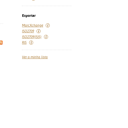
Exportar
MarcXchange
ISO2709
ISO2709(ISIS)
RIS
Ver a minha lista