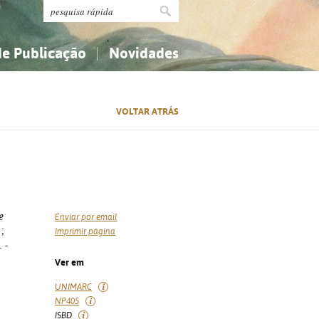
de Publicação
Novidades
s
Religião...
Religião...
VOLTAR ATRÁS
Ciências aplicadas...
Ciências aplicadas...
História, geografia, biografias...
História, geografia, biografias...
e
Enviar por email
;
Imprimir página
 -
Ver em
UNIMARC
NP405
ISBD