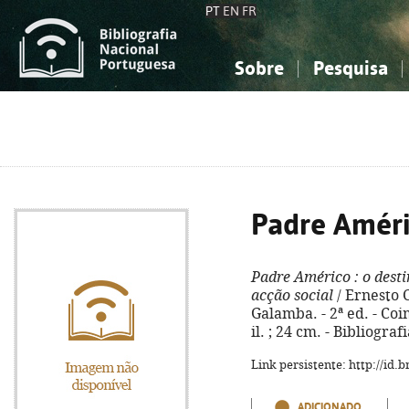
PT
EN
FR
Sobre
Pesquisa
Sobre a Bibliografia Nacional
Simples
Conhecimento, Informação...
Conhecimento, Informação...
Combinada
A
Ciências sociais...
Ciências sociais...
Arte, desporto...
Arte, desporto...
Padre Amér
Padre Américo
: o dest
acção social
/ Ernesto C
Galamba. - 2ª ed. - Coim
il. ; 24 cm. - Bibliogra
Link persistente: http://id
ADICIONADO