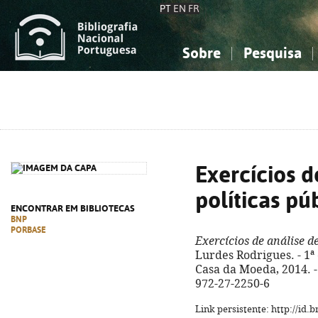
PT
EN
FR
Sobre
Pesquisa
Sobre a Bibliografia Nacional
Simples
Conhecimento, Informação...
Conhecimento, Informação...
Combinada
A
Ciências sociais...
Ciências sociais...
Arte, desporto...
Arte, desporto...
Exercícios d
políticas pú
ENCONTRAR EM BIBLIOTECAS
BNP
PORBASE
Exercícios de análise de
Lurdes Rodrigues. - 1ª 
Casa da Moeda, 2014. - 3
972-27-2250-6
Link persistente: http://id