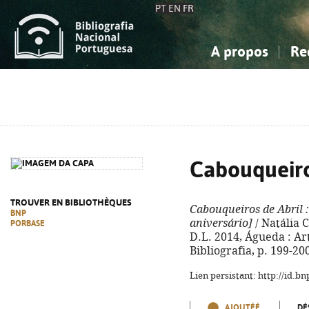
PT
EN
FR
A propos
Re
La Bibliographie Nationale
Simple
Connaissance, Information...
Connaissance, Information...
Avancée
Mes 
Sciences sociales...
Sciences sociales...
Arts, sport...
Arts, sport...
Cabouqueiro
TROUVER EN BIBLIOTHÈQUES
Cabouqueiros de Abril
:
BNP
aniversário]
/ Natália C
PORBASE
D.L. 2014, Águeda : Artip
Bibliografia, p. 199-20
Lien persistant: http://id.
AJOUTÉÉ
DÉ