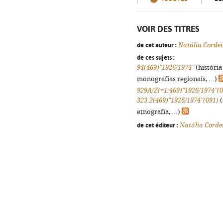
VOIR DES TITRES
de cet auteur :
Natália Cordei
de ces sujets :
94(469)"1926/1974"
(história
monografias regionais, ...)
929A/Z(=1:469)"1926/1974"(0
323.2(469)"1926/1974"(091)
(
etnografia, ...)
de cet éditeur :
Natália Corde