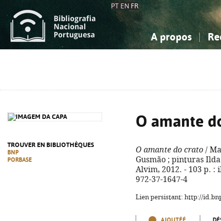
PT
EN
FR
A propos
Re
La Bibliographie Nationale
Simple
Connaissance, Information...
Connaissance, Information...
Avancée
Mes 
Sciences sociales...
Sciences sociales...
Arts, sport...
Arts, sport...
O amante do
TROUVER EN BIBLIOTHÈQUES
O amante do crato
/ Ma
BNP
Gusmão ; pinturas Ilda D
PORBASE
Alvim, 2012. - 103 p. : i
972-37-1647-4
Lien persistant: http://id.
AJOUTÉÉ
DÉ