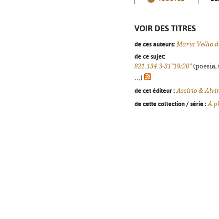
VOIR DES TITRES
de ces auteurs:
Maria Velho d
de ce sujet:
821.134.3-31"19/20"
(poesia, 
...)
de cet éditeur :
Assírio & Alv
de cette collection / série :
A p