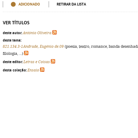
ADICIONADO
RETIRAR DA LISTA
VER TÍTULOS
deste autor:
António Oliveira
deste tema:
821.134.3-1Andrade, Eugénio de.09
(poesia, teatro, romance, banda desenhad
filologia, ...)
deste editor:
Letras e Coisas
desta coleção:
Ensaio