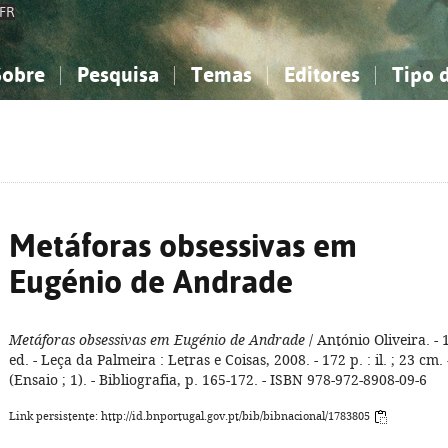
FR
Sobre
Pesquisa
Temas
Editores
Tipo 
obre a Bibliografia Nacional
imples
onhecimento, Informação...
onhecimento, Informação...
Combinada
A minha lista
Como utilizar
Filosofia, psicologia...
Filosofia, psicologia...
Perguntas frequente
iências sociais...
iências sociais...
Ciências exatas e naturais...
Ciências exatas e naturais...
rte, desporto...
rte, desporto...
Literatura, linguística...
Literatura, linguística...
Metáforas obsessivas em
Eugénio de Andrade
Metáforas obsessivas em Eugénio de Andrade
/ António Oliveira. - 
ed. - Leça da Palmeira : Letras e Coisas, 2008. - 172 p. : il. ; 23 cm. 
(Ensaio ; 1). - Bibliografia, p. 165-172. - ISBN 978-972-8908-09-6
Link persistente: http://id.bnportugal.gov.pt/bib/bibnacional/1783805