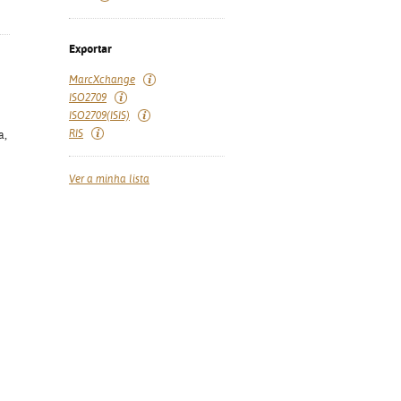
Exportar
MarcXchange
ISO2709
ISO2709(ISIS)
RIS
a,
Ver a minha lista