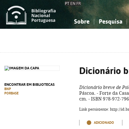
PT
EN
FR
Sobre
Pesquisa
Sobre a Bibliografia Nacional
Simples
Conhecimento, Informação...
Conhecimento, Informação...
Combinada
A
Ciências sociais...
Ciências sociais...
Arte, desporto...
Arte, desporto...
Dicionário b
ENCONTRAR EM BIBLIOTECAS
Dicionário breve de Psi
BNP
Páscoa. - Forte da Casa 
PORBASE
cm. - ISBN 978-972-796
Link persistente: http://id
ADICIONADO