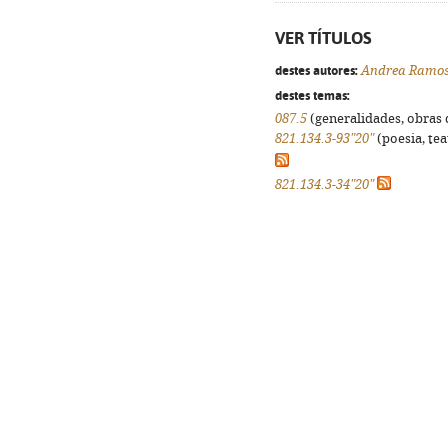
VER TÍTULOS
destes autores:
Andrea Ramo
destes temas:
087.5
(generalidades, obras d
821.134.3-93"20"
(poesia, tea
821.134.3-34"20"