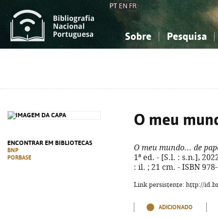
PT
EN
FR
Sobre
Pesquisa
Sobre a Bibliografia Nacional
Simples
Conhecimento, Informação...
Conhecimento, Informação...
Combinada
A
Ciências sociais...
Ciências sociais...
Arte, desporto...
Arte, desporto...
O meu mundo
ENCONTRAR EM BIBLIOTECAS
O meu mundo... de pap
BNP
1ª ed. - [S.l. : s.n.], 2
PORBASE
: il. ; 21 cm. - ISBN 97
Link persistente: http://id
ADICIONADO